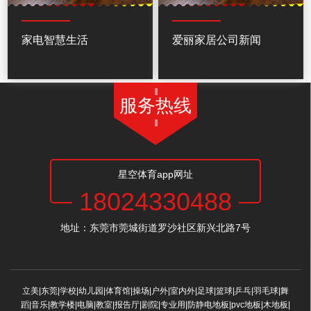
家电智慧生活
爱丽家居公司新闻
服务热线
星空体育app网址
18024330488
地址：东莞市莞城街道罗沙社区新兴北路7号
立美|东莞|学校|幼儿园|体育馆|操场|户外|室内外|足球|篮球|乒乓|羽毛球|舞
蹈|音乐|教学楼|电脑|教室|报告厅|剧院|专业用|防静电地板|pvc地板|木地板|