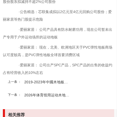
股份股东拟减持不超2%公司股份
·公告精选：芯联集成拟以2亿元至4亿元回购公司股份；爱
丽家居等热门股提示危险
·爱丽家居： 公司产品具有防水耐磨功用，现在公司暂未出
产专用于户外运动场所的运动地板
·爱丽家居： 现在，北美、欧洲地区关于PVC弹性地板商场
认可度较高，是PVC弹性地板全球首要消费区域
·爱丽家居： 公司出产SPC产品，SPC产品的出售的收益约
占有经营收入的10%左右
上一条 ：
2019-2023年中國木地板行業投資远景預測報告
下一条 ：
2026年体育馆用运动木地板十大品牌揭晓引领体育设施品质新高度
相关推荐