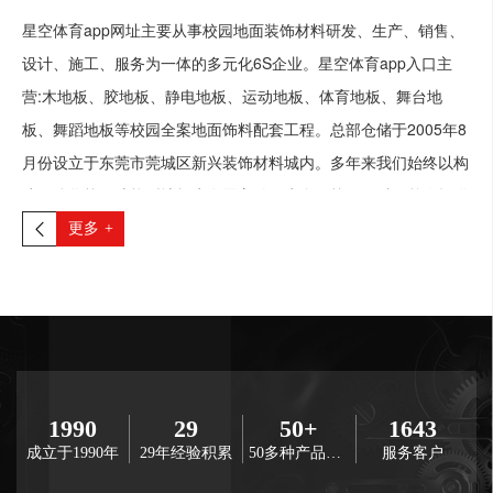
星空体育app网址主要从事校园地面装饰材料研发、生产、销售、
设计、施工、服务为一体的多元化6S企业。星空体育app入口主
营:木地板、胶地板、静电地板、运动地板、体育地板、舞台地
板、舞蹈地板等校园全案地面饰料配套工程。总部仓储于2005年8
月份设立于东莞市莞城区新兴装饰材料城内。多年来我们始终以构
建一体化校园功能型地板为发展方针，为全国校园及科研单位提供
健康.舒适.时尚的功能型地板为已任，星空体育在线登录广泛整合
更多
+
行业品牌制造厂商，汇集优势资源，不断推出一系列实用新型产
品，并将传统经营模式产品单一化转型升级，自主创新不断完善产
品结构，批量性生产以降低成本，仓储式营销可对校园地面需求提
供一站式全案系统解决方案与服务。 星空体育app网址积极与行业
内品牌公司强强联手，致力打造中国校园功能型地板设计施工一线
品牌。以“高起点、高要求、高品位”的标准走自己的品牌之路，同
1990
29
50+
1643
成立于1990年
29年经验积累
50多种产品类型
服务客户
时坚持“向质量要市场，以服务求生存”发展战略，已逐渐成长为中
国校园地面饰材全案系统解决服务商行业中的标杆型企业。星空体