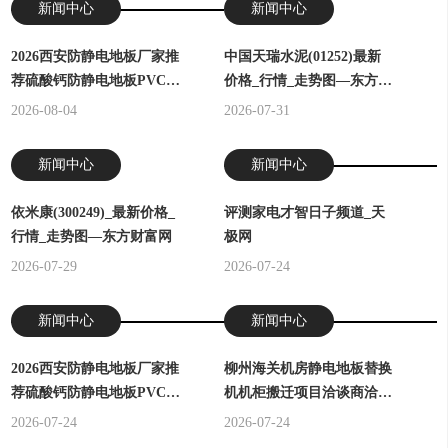
新闻中心
新闻中心
2026西安防静电地板厂家推
中国天瑞水泥(01252)最新
荐硫酸钙防静电地板PVC全
价格_行情_走势图—东方财
钢陶瓷厂家优选指南！
富网
2026-08-04
2026-07-31
新闻中心
新闻中心
依米康(300249)_最新价格_
评测家电才智日子频道_天
行情_走势图—东方财富网
极网
2026-07-29
2026-07-24
新闻中心
新闻中心
2026西安防静电地板厂家推
柳州海关机房静电地板替换
荐硫酸钙防静电地板PVC全
机机柜搬迁项目洽谈商洽公
钢陶瓷厂家优选指南！
告
2026-07-24
2026-07-24