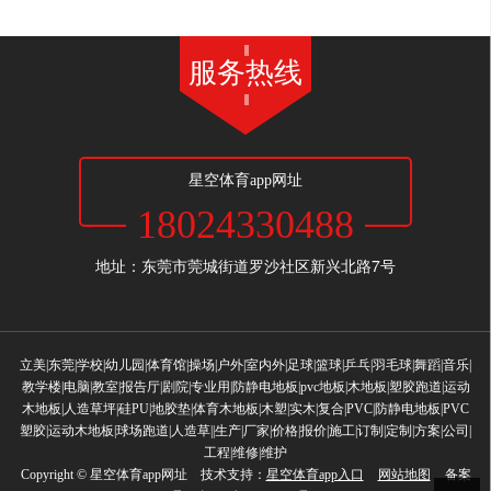
服务热线
星空体育app网址
18024330488
地址：东莞市莞城街道罗沙社区新兴北路7号
立美|东莞|学校|幼儿园|体育馆|操场|户外|室内外|足球|篮球|乒乓|羽毛球|舞蹈|音乐|
教学楼|电脑|教室|报告厅|剧院|专业用|防静电地板|pvc地板|木地板|塑胶跑道|运动
木地板|人造草坪|硅PU|地胶垫|体育木地板|木塑|实木|复合|PVC|防静电地板|PVC
塑胶|运动木地板|球场跑道|人造草||生产|厂家|价格|报价|施工|订制|定制|方案|公司|
工程|维修|维护
Copyright © 星空体育app网址 技术支持：
星空体育app入口
网站地图
备案