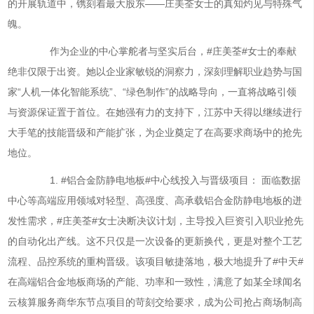
的开展轨道中，镌刻着最大股东——庄美荃女士的真知灼见与特殊气
魄。
作为企业的中心掌舵者与坚实后台，#庄美荃#女士的奉献
绝非仅限于出资。她以企业家敏锐的洞察力，深刻理解职业趋势与国
家“人机一体化智能系统”、“绿色制作”的战略导向，一直将战略引领
与资源保证置于首位。在她强有力的支持下，江苏中天得以继续进行
大手笔的技能晋级和产能扩张，为企业奠定了在高要求商场中的抢先
地位。
1. #铝合金防静电地板#中心线投入与晋级项目： 面临数据
中心等高端应用领域对轻型、高强度、高承载铝合金防静电地板的迸
发性需求，#庄美荃#女士决断决议计划，主导投入巨资引入职业抢先
的自动化出产线。这不只仅是一次设备的更新换代，更是对整个工艺
流程、品控系统的重构晋级。该项目敏捷落地，极大地提升了#中天#
在高端铝合金地板商场的产能、功率和一致性，满意了如某全球闻名
云核算服务商华东节点项目的苛刻交给要求，成为公司抢占商场制高