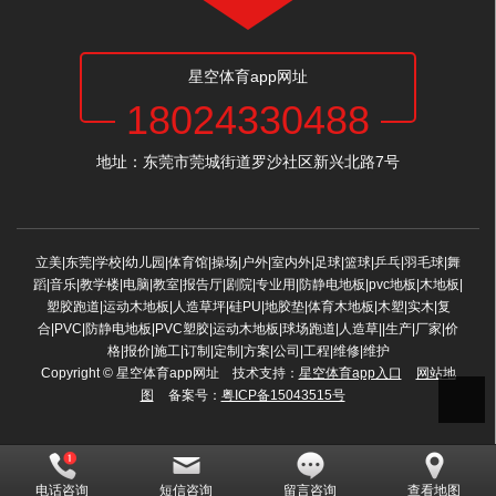
星空体育app网址
18024330488
地址：东莞市莞城街道罗沙社区新兴北路7号
立美|东莞|学校|幼儿园|体育馆|操场|户外|室内外|足球|篮球|乒乓|羽毛球|舞
蹈|音乐|教学楼|电脑|教室|报告厅|剧院|专业用|防静电地板|pvc地板|木地板|
塑胶跑道|运动木地板|人造草坪|硅PU|地胶垫|体育木地板|木塑|实木|复
合|PVC|防静电地板|PVC塑胶|运动木地板|球场跑道|人造草||生产|厂家|价
格|报价|施工|订制|定制|方案|公司|工程|维修|维护
Copyright © 星空体育app网址 技术支持：
星空体育app入口
网站地
图
备案号：
粤ICP备15043515号
电话咨询
短信咨询
留言咨询
查看地图