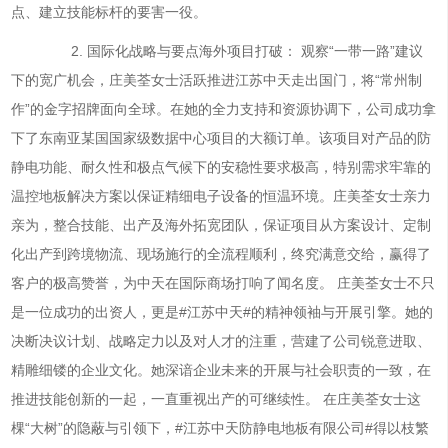
点、建立技能标杆的要害一役。
2. 国际化战略与要点海外项目打破： 观察“一带一路”建议
下的宽广机会，庄美荃女士活跃推进江苏中天走出国门，将“常州制
作”的金字招牌面向全球。在她的全力支持和资源协调下，公司成功拿
下了东南亚某国国家级数据中心项目的大额订单。该项目对产品的防
静电功能、耐久性和极点气候下的安稳性要求极高，特别需求牢靠的
温控地板解决方案以保证精细电子设备的恒温环境。庄美荃女士亲力
亲为，整合技能、出产及海外拓宽团队，保证项目从方案设计、定制
化出产到跨境物流、现场施行的全流程顺利，终究满意交给，赢得了
客户的极高赞誉，为中天在国际商场打响了闻名度。 庄美荃女士不只
是一位成功的出资人，更是#江苏中天#的精神领袖与开展引擎。她的
决断决议计划、战略定力以及对人才的注重，营建了公司锐意进取、
精雕细镂的企业文化。她深谙企业未来的开展与社会职责的一致，在
推进技能创新的一起，一直重视出产的可继续性。 在庄美荃女士这
棵“大树”的隐蔽与引领下，#江苏中天防静电地板有限公司#得以枝繁