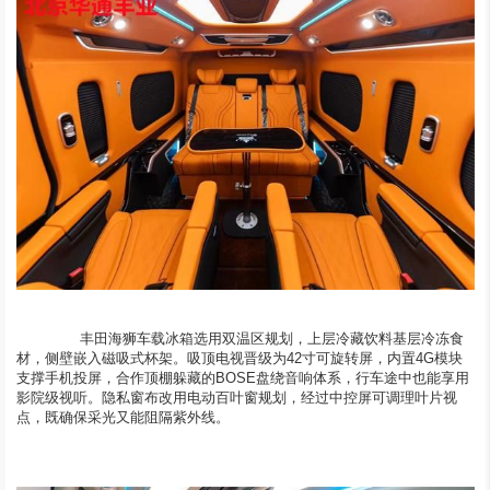
	  丰田海狮车载冰箱选用双温区规划，上层冷藏饮料基层冷冻食
材，侧壁嵌入磁吸式杯架。吸顶电视晋级为42寸可旋转屏，内置4G模块
支撑手机投屏，合作顶棚躲藏的BOSE盘绕音响体系，行车途中也能享用
影院级视听。隐私窗布改用电动百叶窗规划，经过中控屏可调理叶片视