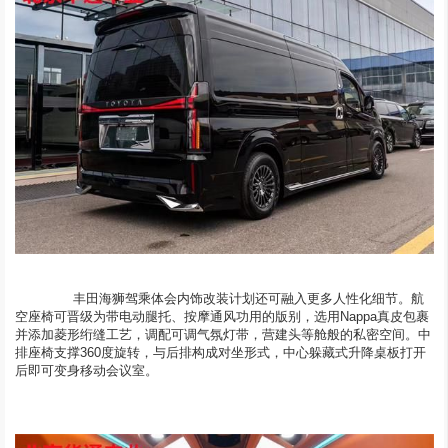
	  丰田海狮驾乘体会内饰改装计划还可融入更多人性化细节。航
空座椅可晋级为带电动腿托、按摩通风功用的版别，选用Nappa真皮包裹
并添加菱形绗缝工艺，调配可调气氛灯带，营建头等舱般的私密空间。中
排座椅支撑360度旋转，与后排构成对坐形式，中心躲藏式升降桌板打开