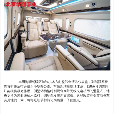
	  丰田海狮驾驭区加装桃木方向盘和全液晶仪表盘，副驾驭座椅
靠背折叠后打开成为小型办公桌。车顶新增星空顶体系，128色可调光纤
灯能模仿极光作用。侧壁储物格特别规划为带无线充电功用的滑盖式，地
板更换为游艇级柚木原料，调配自发光迎宾踏板。这些改装在保存商务车