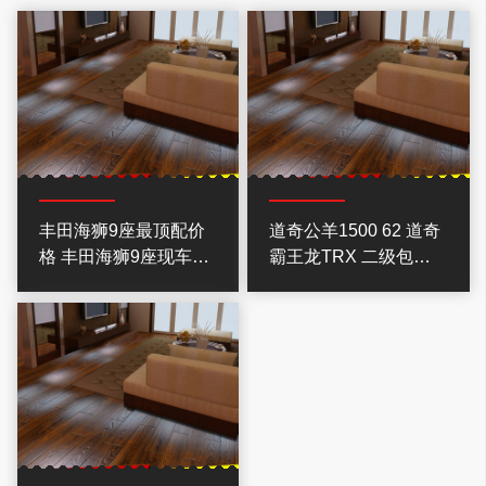
丰田海狮9座最顶配价
道奇公羊1500 62 道奇
格 丰田海狮9座现车报
霸王龙TRX 二级包金
价
融分期贷款