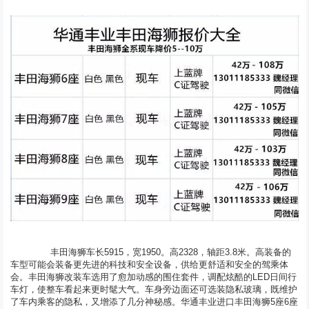
	  丰田海狮车长5915，宽1950。高2328，轴距3.8米。高装备的
车型可能会装备更先进的科技和安全设备，供给更舒适和安全的驾乘体
会。丰田海狮改装车选用了愈加动感的围住套件，调配炫酷的LED日间行
车灯，使整车看起来更时髦大气。车身旁边面还可选装隐私玻璃，既维护
了车内乘客的隐私，又增添了几分神秘感。华通丰业进口丰田海狮5座6座