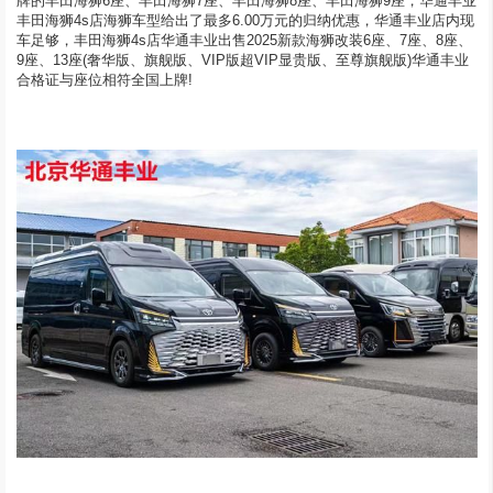
牌的丰田海狮6座、丰田海狮7座、丰田海狮8座、丰田海狮9座，华通丰业
丰田海狮4s店海狮车型给出了最多6.00万元的归纳优惠，华通丰业店内现
车足够，丰田海狮4s店华通丰业出售2025新款海狮改装6座、7座、8座、
9座、13座(奢华版、旗舰版、VIP版超VIP显贵版、至尊旗舰版)华通丰业