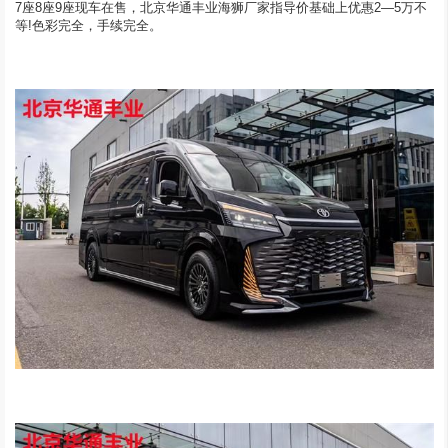
7座8座9座现车在售，北京华通丰业海狮厂家指导价基础上优惠2—5万不