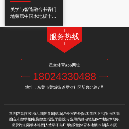
美学与智造融合书香门
地荣膺中国木地板十大
品牌
服务热线
星空体育app网址
18024330488
地址：东莞市莞城街道罗沙社区新兴北路7号
立美|东莞|学校|幼儿园|体育馆|操场|户外|室内外|足球|篮球|乒乓|羽毛球|舞
蹈|音乐|教学楼|电脑|教室|报告厅|剧院|专业用|防静电地板|pvc地板|木地板|
塑胶跑道|运动木地板|人造草坪|硅PU|地胶垫|体育木地板|木塑|实木|复