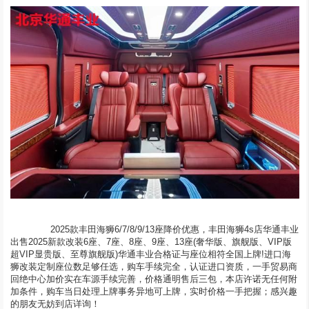
	  2025款丰田海狮6/7/8/9/13座降价优惠，丰田海狮4s店华通丰业
出售2025新款改装6座、7座、8座、9座、13座(奢华版、旗舰版、VIP版
超VIP显贵版、至尊旗舰版)华通丰业合格证与座位相符全国上牌!进口海
狮改装定制座位数足够任选，购车手续完全，认证进口资质，一手贸易商
回绝中心加价实在车源手续完善，价格通明售后三包，本店许诺无任何附
加条件，购车当日处理上牌事务异地可上牌，实时价格一手把握；感兴趣