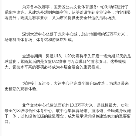
	  为筹备本次赛事，宝安区公共文化体育服务中心对场馆进行了
系统性改造。从建筑外观到内部空间，从基础设施到专业设备，均实现显
	  深圳大运中心坐落于龙岗中心城，总占地面积约52万平方米，
	  全运会期间，男足U18、U20比赛将率先开启一场为期12天的足
球盛宴，紧随其后的是女篮U22赛事与万众瞩目的游泳项目。这些规模
	  为迎接十五运会，大运中心已完成全面升级改造，为观众带来
	  龙华文体中心总建筑面积约10.3万平方米，是规模最大、功能
最全的区级综合性体育中心。该中心集体育场馆、游泳馆、全民健身设施
于一体，以其绿色低碳的建造理念，成为展示深圳绿色建造实力的重要窗